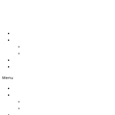
Ir al contenido
Home
Portfolio
Packaging
Branding
About Us
Be in touch
Menu
Home
Portfolio
Packaging
Branding