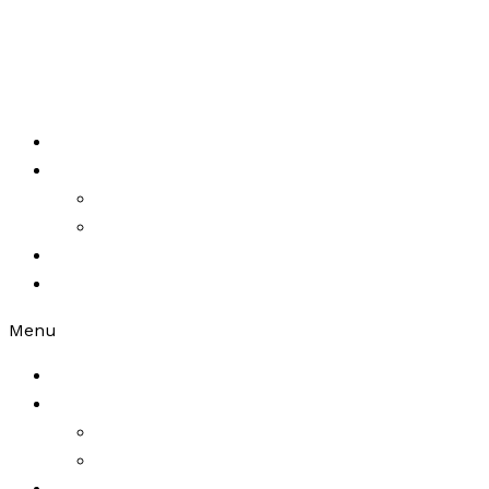
Ir al contenido
Home
Portfolio
Packaging
Branding
About Us
Be in touch
Menu
Home
Portfolio
Packaging
Branding