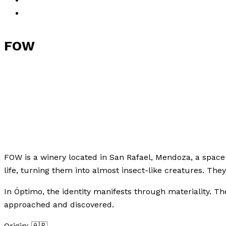
About Us
Be in touch
FOW
FOW is a winery located in San Rafael, Mendoza, a space 
life, turning them into almost insect-like creatures. They 
In Óptimo, the identity manifests through materiality. Th
approached and discovered.
Origin: 🇦🇷